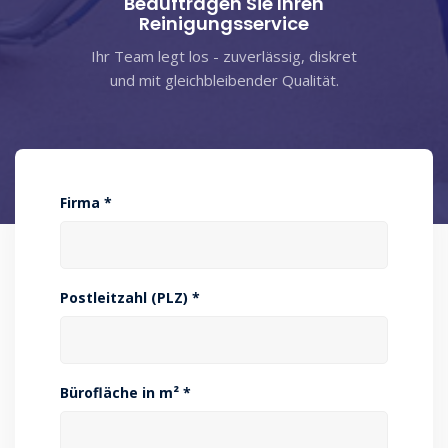
Beauftragen Sie Ihren
Reinigungsservice
Ihr Team legt los - zuverlässig, diskret
und mit gleichbleibender Qualität.
Firma *
Postleitzahl (PLZ) *
Bürofläche in m² *